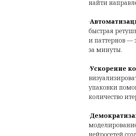
найти направл
·
Автоматизац
быстрая ретушь
и паттернов — 
за минуты.
·
Ускорение к
визуализирова
упаковки помог
количество ите
·
Демократиза
моделирование
нейросетей соз