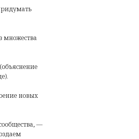
придумать
з множества
(объяснение
е).
оение новых
сообщества, —
создаем