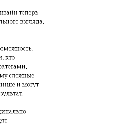
дизайн теперь
ьного взгляда,
озможность.
, кто
ратегами,
ему сложные
 нише и могут
зультат.
рдинально
ят: