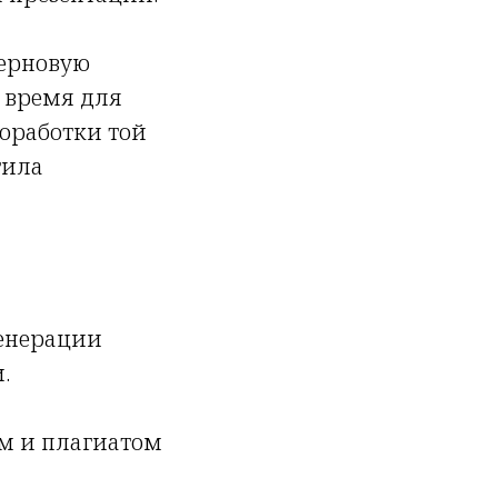
черновую
у время для
роработки той
тила
:
генерации
.
м и плагиатом