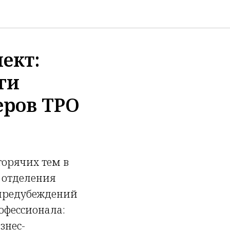
ект:
ги
еров ТРО
горячих тем в
 отделения
 предубеждений
офессионала:
знес-