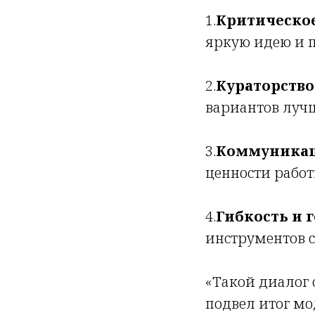
1.
Критическо
яркую идею и п
2.
Кураторство
вариантов лучш
3.
Коммуникац
ценности работ
4.
Гибкость и 
инструментов с
«Такой диалог 
подвел итог мо