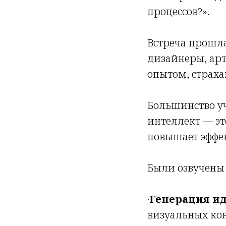
процессов?».
Встреча прошл
дизайнеры, ар
опытом, страх
Большинство уч
интеллект — эт
повышает эффек
Были озвучены
·
Генерация ид
визуальных кон