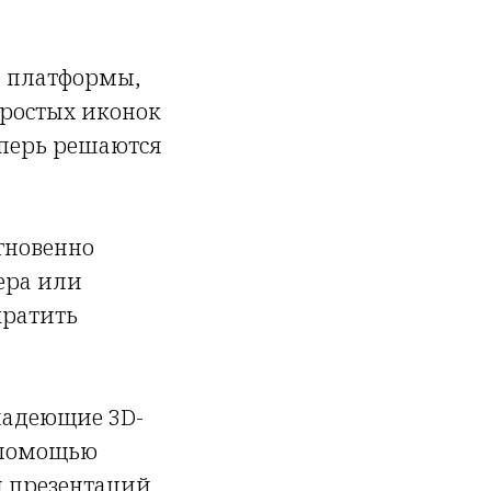
е платформы,
простых иконок
еперь решаются
гновенно
ера или
кратить
ладеющие 3D-
 помощью
 презентаций.