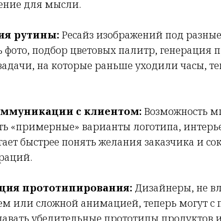
ение для мысли.
ия рутины:
Ресайз изображений под разны
 фото, подбор цветовых палитр, генерация 
задачи, на которые раньше уходили часы, т
оммуникации с клиентом:
Возможность м
ть «примерные» варианты логотипа, интерь
ает быстрее понять желания заказчика и со
раций.
ция прототипирования:
Дизайнеры, не в
м или сложной анимацией, теперь могут с
давать убедительные прототипы продуктов и