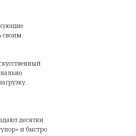
икующие
ь своим
искусственный
инально
агрузку.
здают десятки
тупор» и быстро